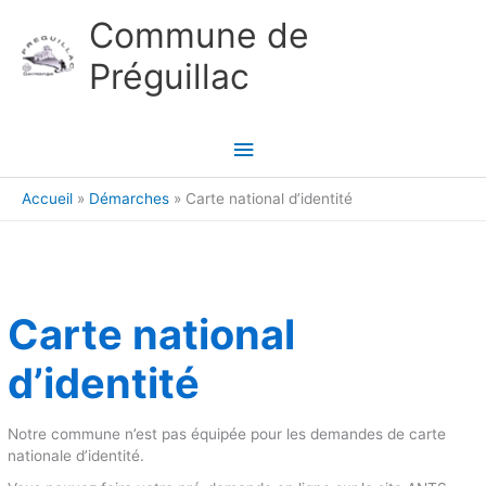
Aller au contenu
Aller au pied de page
Commune de
Préguillac
Menu
principal
Accueil
Démarches
Carte national d’identité
Carte national
d’identité
Notre commune n’est pas équipée pour les demandes de carte
nationale d’identité.