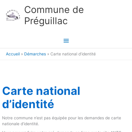
Aller au contenu
Aller au pied de page
Commune de
Préguillac
Menu
principal
Accueil
Démarches
Carte national d’identité
Carte national
d’identité
Notre commune n’est pas équipée pour les demandes de carte
nationale d’identité.