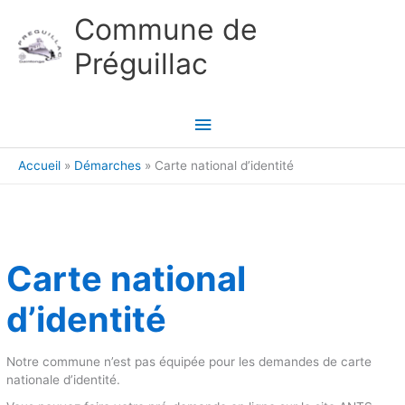
Aller au contenu
Aller au pied de page
Commune de
Préguillac
Menu
principal
Accueil
Démarches
Carte national d’identité
Carte national
d’identité
Notre commune n’est pas équipée pour les demandes de carte
nationale d’identité.