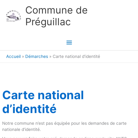
Aller au contenu
Aller au pied de page
Commune de
Préguillac
Menu
principal
Accueil
Démarches
Carte national d’identité
Carte national
d’identité
Notre commune n’est pas équipée pour les demandes de carte
nationale d’identité.