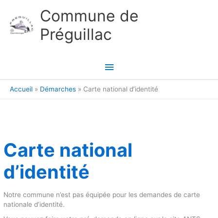
Aller au contenu
Aller au pied de page
Commune de
Préguillac
Menu
principal
Accueil
Démarches
Carte national d’identité
Carte national
d’identité
Notre commune n’est pas équipée pour les demandes de carte
nationale d’identité.