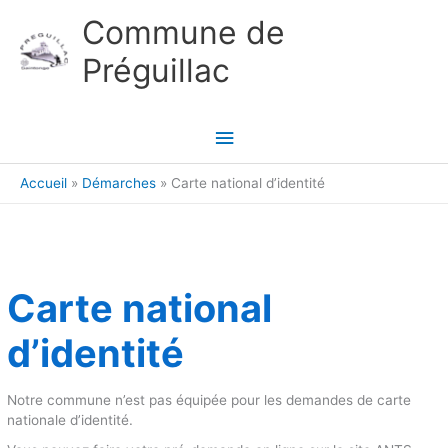
Aller au contenu
Aller au pied de page
Commune de
Préguillac
Menu
principal
Accueil
Démarches
Carte national d’identité
Carte national
d’identité
Notre commune n’est pas équipée pour les demandes de carte
nationale d’identité.