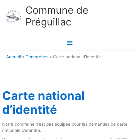
Aller au contenu
Aller au pied de page
Commune de
Préguillac
Menu
principal
Accueil
Démarches
Carte national d’identité
Carte national
d’identité
Notre commune n’est pas équipée pour les demandes de carte
nationale d’identité.