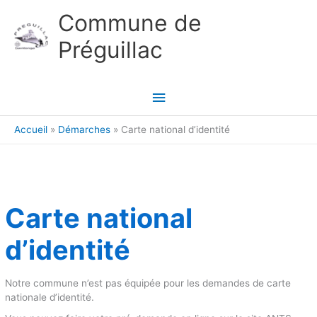
Aller au contenu
Aller au pied de page
Commune de
Préguillac
Menu
principal
Accueil
Démarches
Carte national d’identité
Carte national
d’identité
Notre commune n’est pas équipée pour les demandes de carte
nationale d’identité.