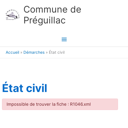
Aller au contenu
Aller au pied de page
Commune de
Préguillac
Menu
principal
Accueil
Démarches
État civil
État civil
Impossible de trouver la fiche : R1046.xml