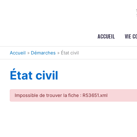
Aller au contenu
Aller au pied de page
ACCUEIL
VIE 
Accueil
Démarches
État civil
État civil
Impossible de trouver la fiche : R53651.xml