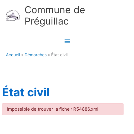
Aller au contenu
Aller au pied de page
Commune de
Préguillac
Menu
principal
Accueil
Démarches
État civil
État civil
Impossible de trouver la fiche : R54886.xml