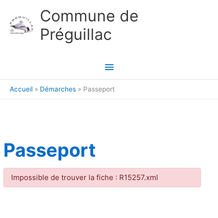
Aller au contenu
Aller au pied de page
Commune de
Préguillac
Menu
principal
Accueil
Démarches
Passeport
Passeport
Impossible de trouver la fiche : R15257.xml