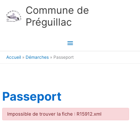
Aller au contenu
Aller au pied de page
Commune de
Préguillac
Menu
principal
Accueil
Démarches
Passeport
Passeport
Impossible de trouver la fiche : R15912.xml