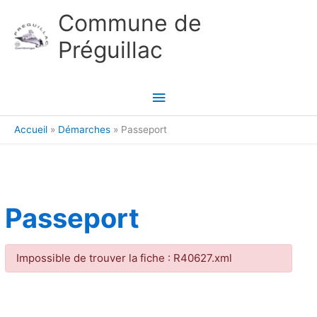
Aller au contenu
Aller au pied de page
Commune de
Préguillac
Menu
principal
Accueil
Démarches
Passeport
Passeport
Impossible de trouver la fiche : R40627.xml