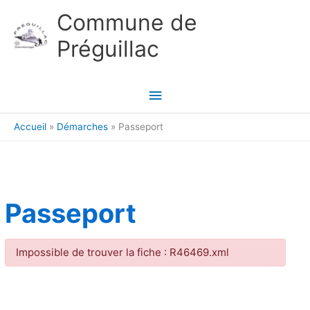
Aller au contenu
Aller au pied de page
Commune de
Préguillac
Menu
principal
Accueil
Démarches
Passeport
Passeport
Impossible de trouver la fiche : R46469.xml