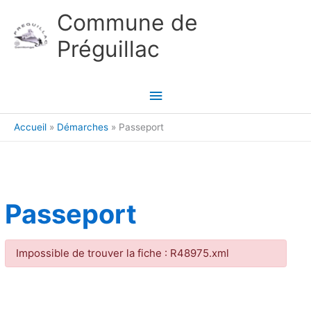
Aller au contenu
Aller au pied de page
Commune de
Préguillac
Menu
principal
Accueil
Démarches
Passeport
Passeport
Impossible de trouver la fiche : R48975.xml