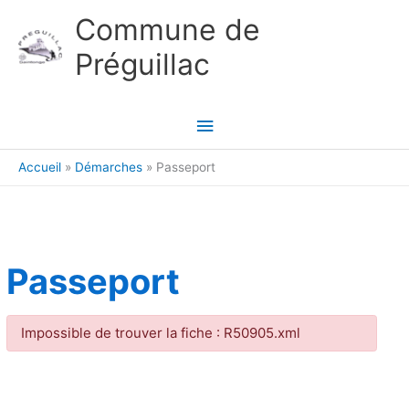
Aller au contenu
Aller au pied de page
Commune de
Préguillac
Menu
principal
Accueil
Démarches
Passeport
Passeport
Impossible de trouver la fiche : R50905.xml