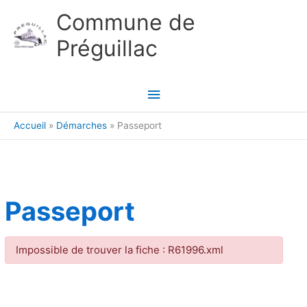
Aller au contenu
Aller au pied de page
Commune de
Préguillac
Menu
principal
Accueil
Démarches
Passeport
Passeport
Impossible de trouver la fiche : R61996.xml