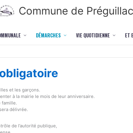
Commune de Préguilla
COMMUNALE
DÉMARCHES
VIE QUOTIDIENNE
ET 
bligatoire
lles et les garçons.
ter à la mairie le mois de leur anniversaire.
 famille.
sera délivrée.
rôle de l’autorité publique,
fense,