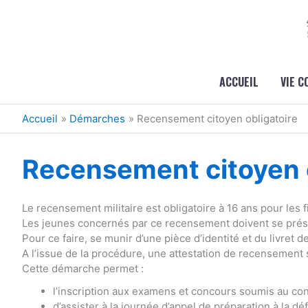
Aller au contenu
Aller au pied de page
ACCUEIL
VIE 
Accueil
Démarches
Recensement citoyen obligatoire
Recensement citoyen o
Le recensement militaire est obligatoire à 16 ans pour les fi
Les jeunes concernés par ce recensement doivent se présen
Pour ce faire, se munir d’une pièce d’identité et du livret de
A l’issue de la procédure, une attestation de recensement 
Cette démarche permet :
l’inscription aux examens et concours soumis au cont
d’assister à la journée d’appel de préparation à la dé