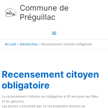
Aller au contenu
Aller au pied de page
Commune de
Préguillac
Menu
principal
Accueil
Démarches
Recensement citoyen obligatoire
Recensement citoyen
obligatoire
Le recensement militaire est obligatoire à 16 ans pour les filles
et les garçons.
Les jeunes concernés par ce recensement doivent se