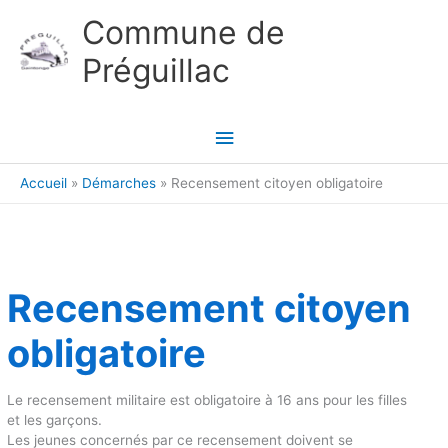
Aller au contenu
Aller au pied de page
Commune de
Préguillac
Menu
principal
Accueil
Démarches
Recensement citoyen obligatoire
Recensement citoyen
obligatoire
Le recensement militaire est obligatoire à 16 ans pour les filles
et les garçons.
Les jeunes concernés par ce recensement doivent se