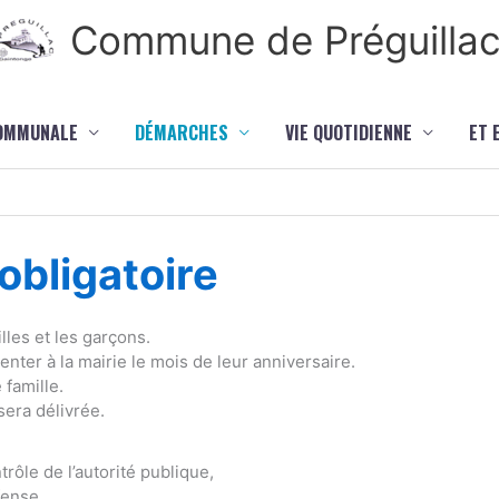
Commune de Préguilla
COMMUNALE
DÉMARCHES
VIE QUOTIDIENNE
ET 
bligatoire
lles et les garçons.
ter à la mairie le mois de leur anniversaire.
 famille.
sera délivrée.
rôle de l’autorité publique,
fense,