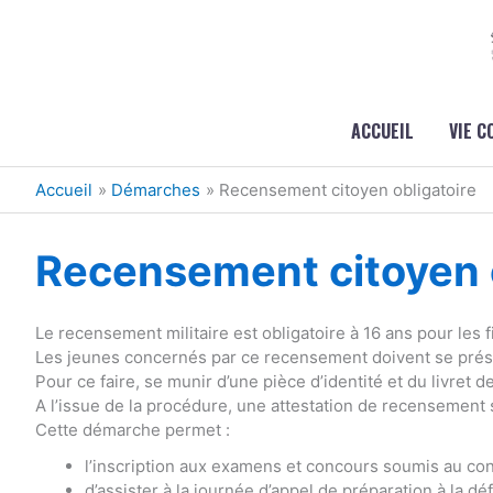
Aller au contenu
Aller au pied de page
ACCUEIL
VIE 
Accueil
Démarches
Recensement citoyen obligatoire
Recensement citoyen o
Le recensement militaire est obligatoire à 16 ans pour les fi
Les jeunes concernés par ce recensement doivent se présen
Pour ce faire, se munir d’une pièce d’identité et du livret de
A l’issue de la procédure, une attestation de recensement 
Cette démarche permet :
l’inscription aux examens et concours soumis au cont
d’assister à la journée d’appel de préparation à la dé