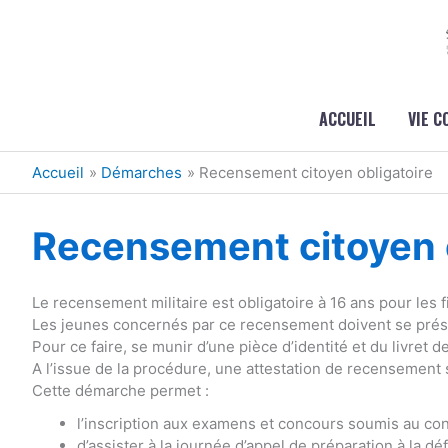
Aller au contenu
Aller au pied de page
ACCUEIL
VIE 
Accueil
Démarches
Recensement citoyen obligatoire
Recensement citoyen o
Le recensement militaire est obligatoire à 16 ans pour les fi
Les jeunes concernés par ce recensement doivent se présen
Pour ce faire, se munir d’une pièce d’identité et du livret de
A l’issue de la procédure, une attestation de recensement 
Cette démarche permet :
l’inscription aux examens et concours soumis au cont
d’assister à la journée d’appel de préparation à la dé