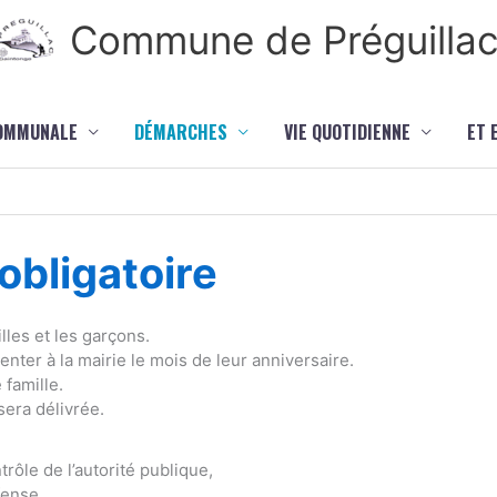
Commune de Préguilla
COMMUNALE
DÉMARCHES
VIE QUOTIDIENNE
ET 
bligatoire
lles et les garçons.
ter à la mairie le mois de leur anniversaire.
 famille.
sera délivrée.
rôle de l’autorité publique,
fense,