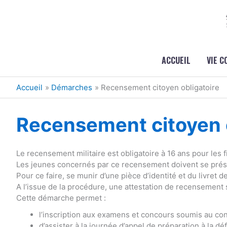
Aller au contenu
Aller au pied de page
ACCUEIL
VIE 
Accueil
Démarches
Recensement citoyen obligatoire
Recensement citoyen o
Le recensement militaire est obligatoire à 16 ans pour les fi
Les jeunes concernés par ce recensement doivent se présen
Pour ce faire, se munir d’une pièce d’identité et du livret de
A l’issue de la procédure, une attestation de recensement 
Cette démarche permet :
l’inscription aux examens et concours soumis au cont
d’assister à la journée d’appel de préparation à la dé