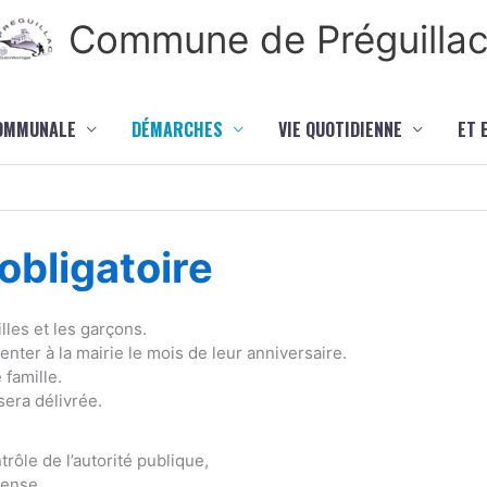
Commune de Préguilla
COMMUNALE
DÉMARCHES
VIE QUOTIDIENNE
ET 
bligatoire
lles et les garçons.
ter à la mairie le mois de leur anniversaire.
 famille.
sera délivrée.
rôle de l’autorité publique,
fense,