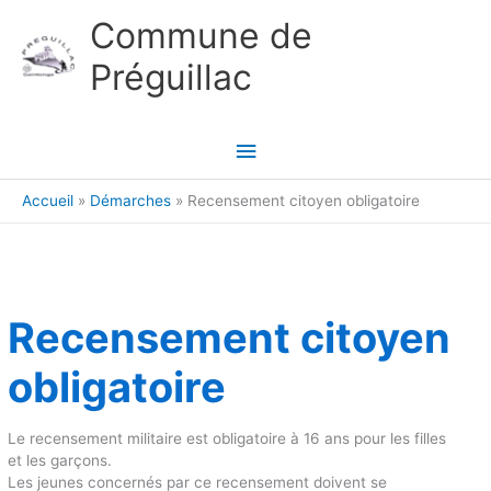
Aller au contenu
Aller au pied de page
Commune de
Préguillac
Menu
principal
Accueil
Démarches
Recensement citoyen obligatoire
Recensement citoyen
obligatoire
Le recensement militaire est obligatoire à 16 ans pour les filles
et les garçons.
Les jeunes concernés par ce recensement doivent se