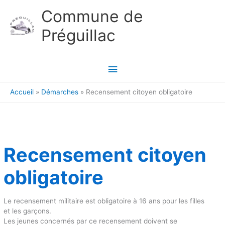
Aller au contenu
Aller au pied de page
Commune de
Préguillac
Menu
principal
Accueil
Démarches
Recensement citoyen obligatoire
Recensement citoyen
obligatoire
Le recensement militaire est obligatoire à 16 ans pour les filles
et les garçons.
Les jeunes concernés par ce recensement doivent se