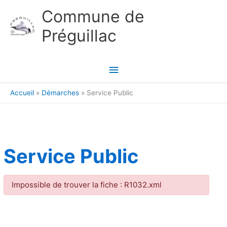
Aller au contenu
Aller au pied de page
Commune de
Préguillac
Menu
principal
Accueil
Démarches
Service Public
Service Public
Impossible de trouver la fiche : R1032.xml