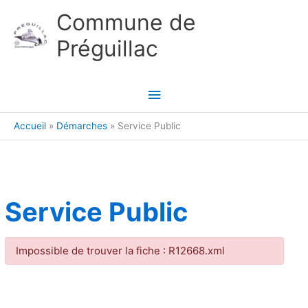
Aller au contenu
Aller au pied de page
Commune de
Préguillac
Menu
principal
Accueil
Démarches
Service Public
Service Public
Impossible de trouver la fiche : R12668.xml