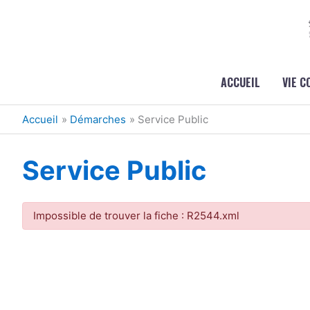
Aller au contenu
Aller au pied de page
ACCUEIL
VIE 
Accueil
Démarches
Service Public
Service Public
Impossible de trouver la fiche : R2544.xml