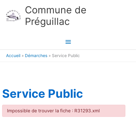
Aller au contenu
Aller au pied de page
Commune de
Préguillac
Menu
principal
Accueil
Démarches
Service Public
Service Public
Impossible de trouver la fiche : R31293.xml