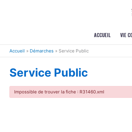
Aller au contenu
Aller au pied de page
ACCUEIL
VIE 
Accueil
Démarches
Service Public
Service Public
Impossible de trouver la fiche : R31460.xml