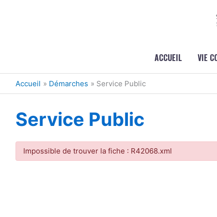
Aller au contenu
Aller au pied de page
ACCUEIL
VIE 
Accueil
Démarches
Service Public
Service Public
Impossible de trouver la fiche : R42068.xml