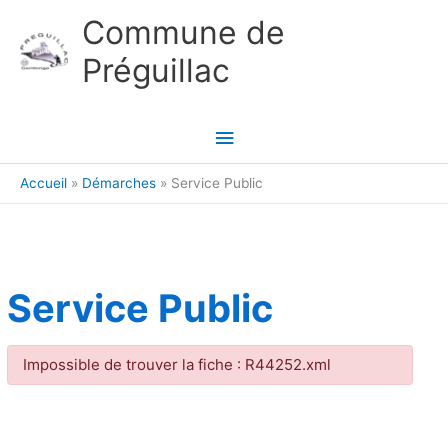
Aller au contenu
Aller au pied de page
Commune de
Préguillac
Menu
principal
Accueil
Démarches
Service Public
Service Public
Impossible de trouver la fiche : R44252.xml