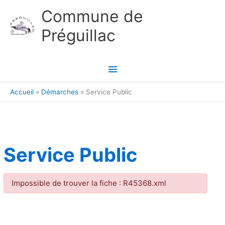
Aller au contenu
Aller au pied de page
Commune de
Préguillac
Menu
principal
Accueil
Démarches
Service Public
Service Public
Impossible de trouver la fiche : R45368.xml