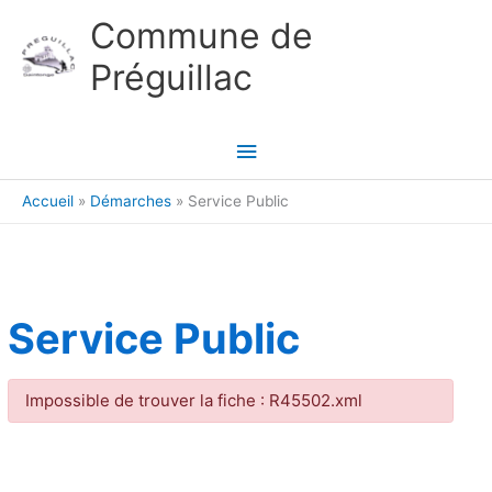
Aller au contenu
Aller au pied de page
Commune de
Préguillac
Menu
principal
Accueil
Démarches
Service Public
Service Public
Impossible de trouver la fiche : R45502.xml