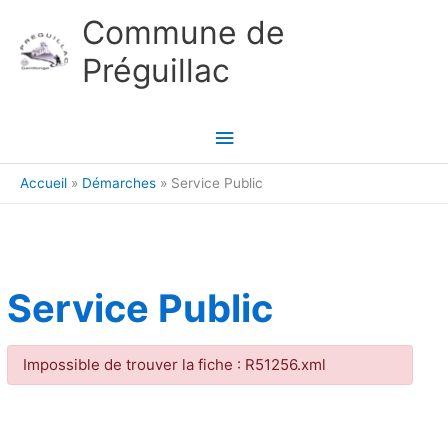
Aller au contenu
Aller au pied de page
Commune de
Préguillac
Menu
principal
Accueil
Démarches
Service Public
Service Public
Impossible de trouver la fiche : R51256.xml