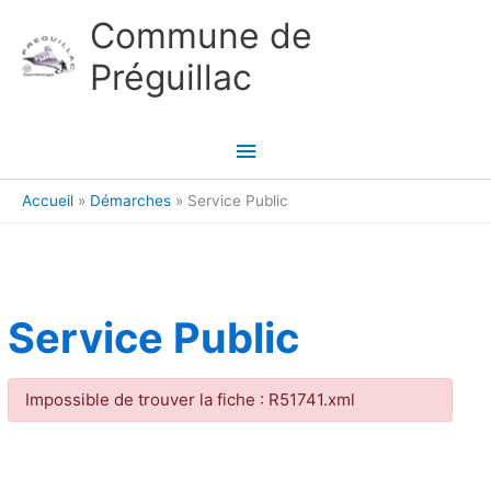
Aller au contenu
Aller au pied de page
Commune de
Préguillac
Menu
principal
Accueil
Démarches
Service Public
Service Public
Impossible de trouver la fiche : R51741.xml