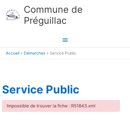
Aller au contenu
Aller au pied de page
Commune de
Préguillac
Menu
principal
Accueil
Démarches
Service Public
Service Public
Impossible de trouver la fiche : R51843.xml