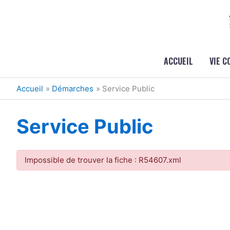
Aller au contenu
Aller au pied de page
ACCUEIL
VIE 
Accueil
Démarches
Service Public
Service Public
Impossible de trouver la fiche : R54607.xml