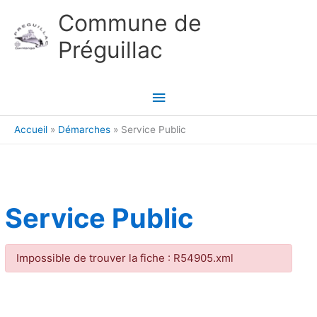
Aller au contenu
Aller au pied de page
Commune de
Préguillac
Menu
principal
Accueil
Démarches
Service Public
Service Public
Impossible de trouver la fiche : R54905.xml