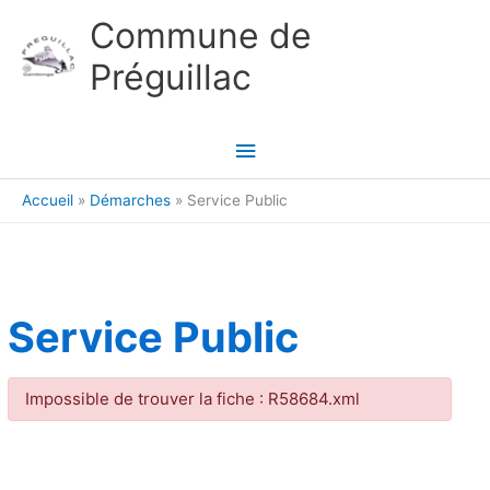
Aller au contenu
Aller au pied de page
Commune de
Préguillac
Menu
principal
Accueil
Démarches
Service Public
Service Public
Impossible de trouver la fiche : R58684.xml