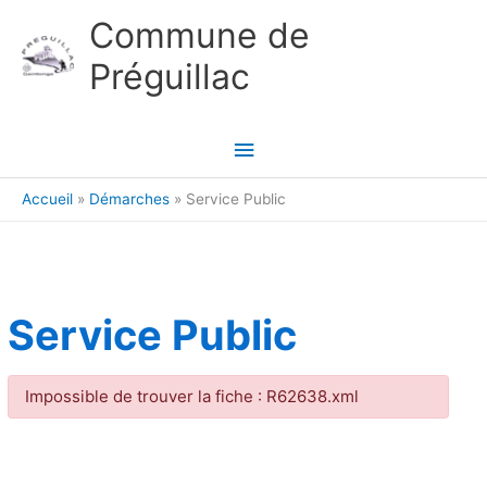
Aller au contenu
Aller au pied de page
Commune de
Préguillac
Menu
principal
Accueil
Démarches
Service Public
Service Public
Impossible de trouver la fiche : R62638.xml