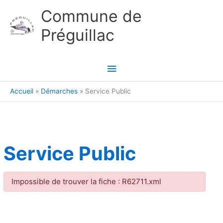
Aller au contenu
Aller au pied de page
Commune de
Préguillac
Menu
principal
Accueil
Démarches
Service Public
Service Public
Impossible de trouver la fiche : R62711.xml