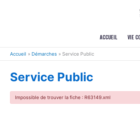
Aller au contenu
Aller au pied de page
ACCUEIL
VIE 
Accueil
Démarches
Service Public
Service Public
Impossible de trouver la fiche : R63149.xml