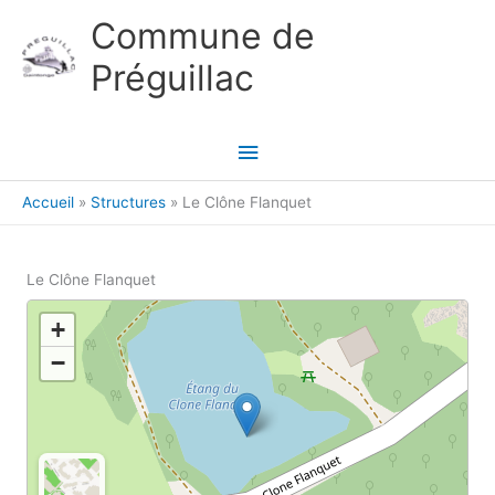
Aller au contenu
Aller au pied de page
Commune de
Préguillac
Menu
principal
Accueil
Structures
Le Clône Flanquet
Le Clône Flanquet
+
−