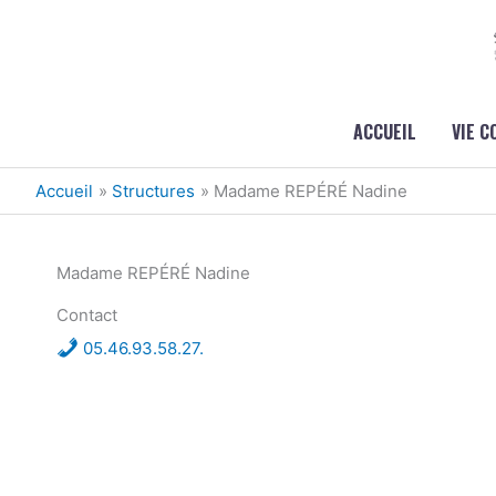
Aller au contenu
Aller au pied de page
ACCUEIL
VIE 
Accueil
Structures
Madame REPÉRÉ Nadine
Madame REPÉRÉ Nadine
Contact
05.46.93.58.27.