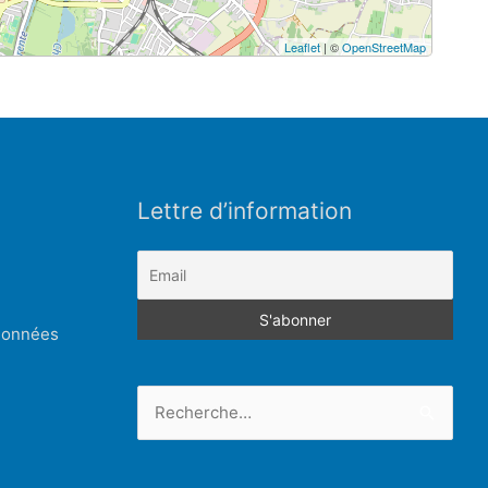
Leaflet
| ©
OpenStreetMap
Lettre d’information
 données
Rechercher :