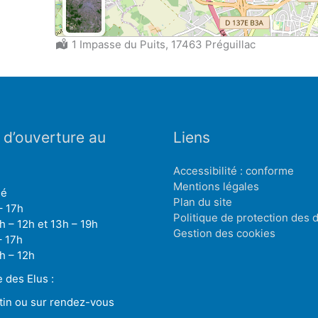
Localisation :
1 Impasse du Puits, 17463 Préguillac
 d’ouverture au
Liens
Accessibilité : conforme
Mentions légales
mé
Plan du site
– 17h
Politique de protection des
h – 12h et 13h – 19h
Gestion des cookies
– 17h
h – 12h
des Elus :
tin ou sur rendez-vous