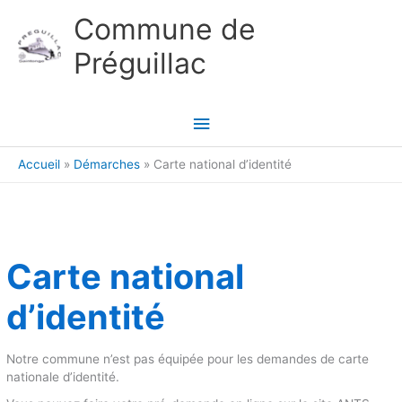
Aller au contenu
Aller au pied de page
Commune de
Préguillac
Menu
principal
Accueil
Démarches
Carte national d’identité
Carte national
d’identité
Notre commune n’est pas équipée pour les demandes de carte
nationale d’identité.