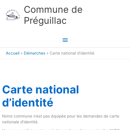
Aller au contenu
Aller au pied de page
Commune de
Préguillac
Menu
principal
Accueil
Démarches
Carte national d’identité
Carte national
d’identité
Notre commune n’est pas équipée pour les demandes de carte
nationale d’identité.