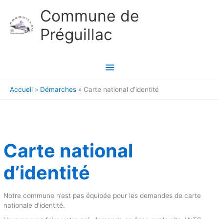
Aller au contenu
Aller au pied de page
Commune de
Préguillac
Menu
principal
Accueil
Démarches
Carte national d’identité
Carte national
d’identité
Notre commune n’est pas équipée pour les demandes de carte
nationale d’identité.