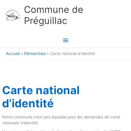
Aller au contenu
Aller au pied de page
Commune de
Préguillac
Menu
principal
Accueil
Démarches
Carte national d’identité
Carte national
d’identité
Notre commune n’est pas équipée pour les demandes de carte
nationale d’identité.